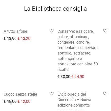
La Bibliotheca consiglia
A tutto sifone
Conserve: essiccare,
salare, affumicare,
Il prezzo originale era: € 13,90.
Il prezzo attuale è: € 13,20.
€
13,90
€
13,20
congelare, candire,
fermentare, conservare
sott’olio, sott’aceto,
sotto spirito e
sottovuoto con oltre 50
ricette
Il prezzo originale era:
Il prezzo attual
€
30,00
€
24,90
Cuoco senza stelle
Enciclopedia del
Cioccolato – Nuova
Il prezzo originale era: € 18,00.
Il prezzo attuale è: € 12,00.
€
18,00
€
12,00
edizione compatta