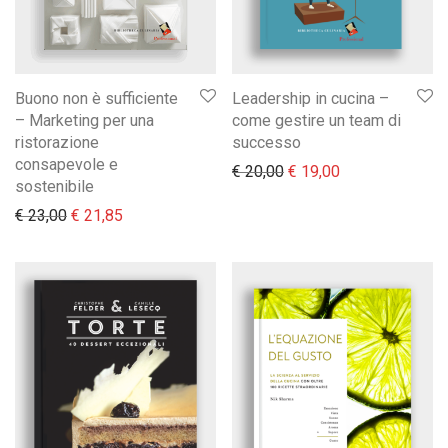
Buono non è sufficiente
Leadership in cucina –
– Marketing per una
come gestire un team di
ristorazione
successo
consapevole e
Il prezzo originale era:
Il prezzo attual
€
20,00
€
19,00
sostenibile
Il prezzo originale era: € 23,00.
Il prezzo attuale è: € 21,85.
€
23,00
€
21,85