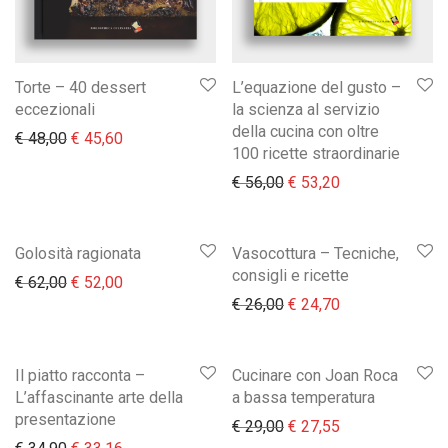
Torte – 40 dessert
L’equazione del gusto –
eccezionali
la scienza al servizio
della cucina con oltre
Il prezzo originale era: € 48,00.
Il prezzo attuale è: € 45,60.
€
48,00
€
45,60
100 ricette straordinarie
Il prezzo originale era:
Il prezzo attual
€
56,00
€
53,20
Golosità ragionata
Vasocottura – Tecniche,
consigli e ricette
Il prezzo originale era: € 62,00.
Il prezzo attuale è: € 52,00.
€
62,00
€
52,00
Il prezzo originale era:
Il prezzo attual
€
26,00
€
24,70
Il piatto racconta –
Cucinare con Joan Roca
L’affascinante arte della
a bassa temperatura
presentazione
Il prezzo originale era:
Il prezzo attual
€
29,00
€
27,55
Il prezzo originale era: € 34,90.
Il prezzo attuale è: € 33,16.