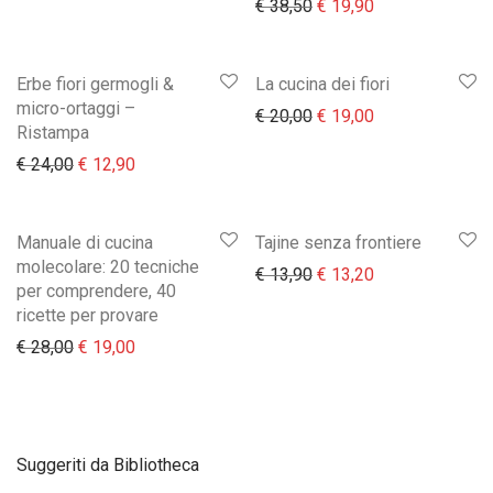
Il prezzo originale era:
Il prezzo attual
€
38,50
€
19,90
Erbe fiori germogli &
La cucina dei fiori
micro-ortaggi –
Il prezzo originale era:
Il prezzo attual
€
20,00
€
19,00
Ristampa
Il prezzo originale era: € 24,00.
Il prezzo attuale è: € 12,90.
€
24,00
€
12,90
Manuale di cucina
Tajine senza frontiere
molecolare: 20 tecniche
Il prezzo originale era:
Il prezzo attual
€
13,90
€
13,20
per comprendere, 40
ricette per provare
Il prezzo originale era: € 28,00.
Il prezzo attuale è: € 19,00.
€
28,00
€
19,00
Suggeriti da Bibliotheca