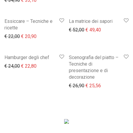
€
34,90
€
33,16
Essiccare – Tecniche e
La matrice dei sapori
ricette
Il prezzo originale era:
Il prezzo attual
€
52,00
€
49,40
Il prezzo originale era: € 22,00.
Il prezzo attuale è: € 20,90.
€
22,00
€
20,90
Hamburger degli chef
Scenografia del piatto –
Tecniche di
Il prezzo originale era: € 24,00.
Il prezzo attuale è: € 22,80.
€
24,00
€
22,80
presentazione e di
decorazione
Il prezzo originale era:
Il prezzo attual
€
26,90
€
25,56